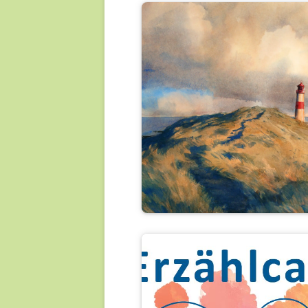
FREIWILL
EHRENAM
wasserfarbenlicht
ist bis zum 27.08.2026 zu seh
Es gibt zusätzliche
Öffnungszeiten.
Mehr dazu
Erzählcafé