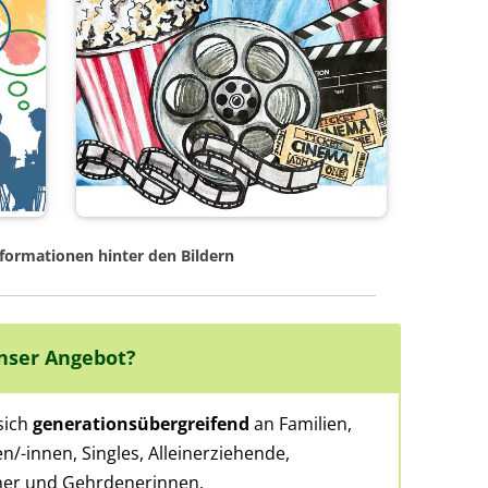
Uhr
am 14.08.2026 um 18.30 Uhr.
r
Mehr dazu
nformationen hinter den Bildern
unser Angebot?
sich
generationsübergreifend
an Familien,
n/-innen, Singles, Alleinerziehende,
ener und Gehrdenerinnen.