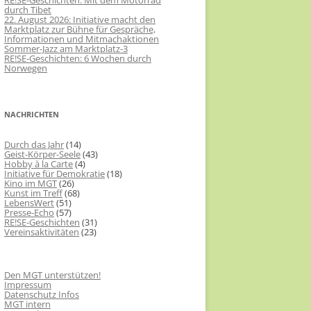
RE!SE-Geschichten: Mit dem Motorrad
durch Tibet
22. August 2026: Initiative macht den
Marktplatz zur Bühne für Gespräche,
Informationen und Mitmachaktionen
Sommer-Jazz am Marktplatz-3
RE!SE-Geschichten: 6 Wochen durch
Norwegen
NACHRICHTEN
Durch das Jahr
(14)
Geist-Körper-Seele
(43)
Hobby à la Carte
(4)
Initiative für Demokratie
(18)
Kino im MGT
(26)
Kunst im Treff
(68)
LebensWert
(51)
Presse-Echo
(57)
RE!SE-Geschichten
(31)
Vereinsaktivitäten
(23)
Den MGT unterstützen!
Impressum
Datenschutz Infos
MGT intern