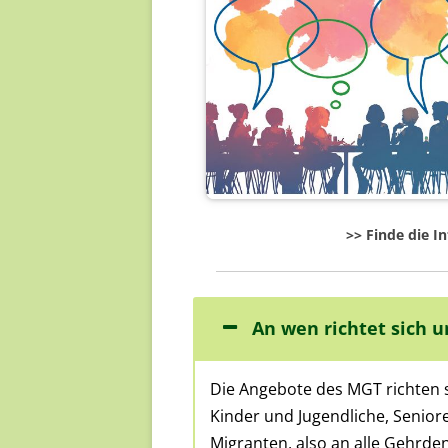
am 13.08.2026, 16.30 - 18.30 
mit Hanna Armbrust. Das
Thema: Die Wundertüte. Wi
lassen uns überraschen.
Mehr dazu
>> Finde die I
An wen richtet sich 
Die Angebote des MGT richten 
Kinder und Jugendliche, Seniore
Migranten, also an alle Gehrd