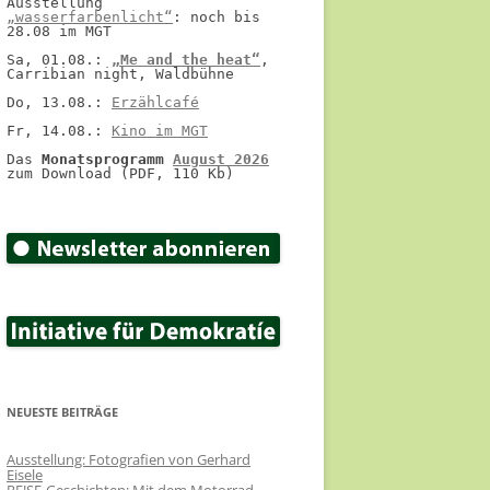
Ausstellung 
„wasserfarbenlicht“
: noch bis 
28.08 im MGT
Sa, 01.08.: 
„Me and the heat“
, 
Carribian night, Waldbühne
Do, 13.08.: 
Erzählcafé
Fr, 14.08.: 
Kino im MGT
Das 
Monatsprogramm 
August 2026
zum Download (PDF, 110 Kb)
NEUESTE BEITRÄGE
Ausstellung: Fotografien von Gerhard
Eisele