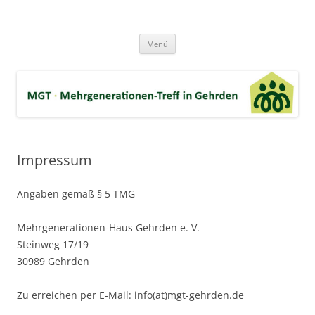
Zum
Inhalt
MGT-Gehrden
springen
Mehrgenerationen-Haus e.V. in Gehrden bei Hannover
Menü
Impressum
Angaben gemäß § 5 TMG
Mehrgenerationen-Haus Gehrden e. V.
Steinweg 17/19
30989 Gehrden
Zu erreichen per E-Mail: info(at)mgt-gehrden.de