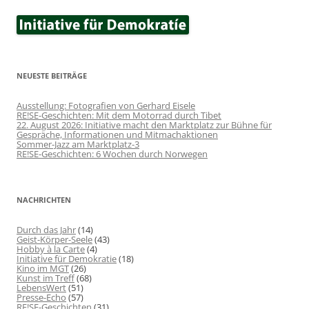
NEUESTE BEITRÄGE
Ausstellung: Fotografien von Gerhard Eisele
RE!SE-Geschichten: Mit dem Motorrad durch Tibet
22. August 2026: Initiative macht den Marktplatz zur Bühne für
Gespräche, Informationen und Mitmachaktionen
Sommer-Jazz am Marktplatz-3
RE!SE-Geschichten: 6 Wochen durch Norwegen
NACHRICHTEN
Durch das Jahr
(14)
Geist-Körper-Seele
(43)
Hobby à la Carte
(4)
Initiative für Demokratie
(18)
Kino im MGT
(26)
Kunst im Treff
(68)
LebensWert
(51)
Presse-Echo
(57)
RE!SE-Geschichten
(31)