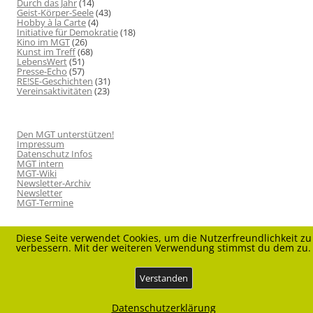
Durch das Jahr
(14)
Geist-Körper-Seele
(43)
Hobby à la Carte
(4)
Initiative für Demokratie
(18)
Kino im MGT
(26)
Kunst im Treff
(68)
LebensWert
(51)
Presse-Echo
(57)
RE!SE-Geschichten
(31)
Vereinsaktivitäten
(23)
Den MGT unterstützen!
Impressum
Datenschutz Infos
MGT intern
MGT-Wiki
Newsletter-Archiv
Newsletter
MGT-Termine
Diese Seite verwendet Cookies, um die Nutzerfreundlichkeit zu
verbessern. Mit der weiteren Verwendung stimmst du dem zu.
Verstanden
Datenschutz
Stolz präsentiert von WordPress
Datenschutzerklärung