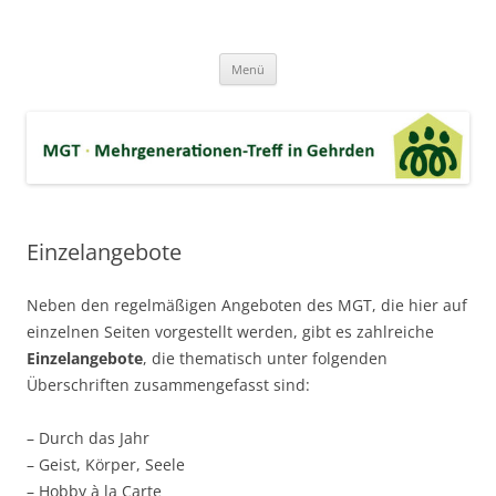
Zum
Inhalt
MGT-Gehrden
springen
Mehrgenerationen-Haus e.V. in Gehrden bei Hannover
Menü
Einzelangebote
Neben den regelmäßigen Angeboten des MGT, die hier auf
einzelnen Seiten vorgestellt werden, gibt es zahlreiche
Einzelangebote
, die thematisch unter folgenden
Überschriften zusammengefasst sind:
– Durch das Jahr
– Geist, Körper, Seele
– Hobby à la Carte