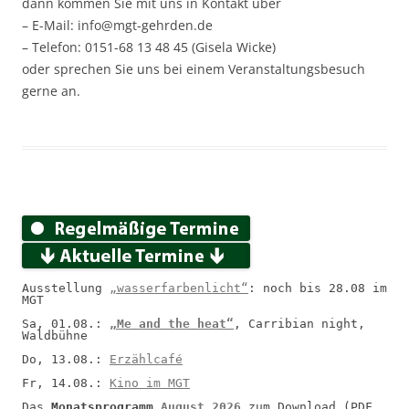
dann kommen Sie mit uns in Kontakt über
– E-Mail: info@mgt-gehrden.de
– Telefon: 0151-68 13 48 45 (Gisela Wicke)
oder sprechen Sie uns bei einem Veranstaltungsbesuch
gerne an.
Ausstellung 
„wasserfarbenlicht“
: noch bis 28.08 im 
MGT
Sa, 01.08.: 
„Me and the heat“
, Carribian night, 
Waldbühne
Do, 13.08.: 
Erzählcafé
Fr, 14.08.: 
Kino im MGT
Das 
Monatsprogramm 
August 2026
 zum Download (PDF, 