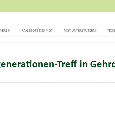
ei Hannover
VEREIN
ANGEBOTE DES MGT
MGT UNTERSTÜTZEN!
TICK
PT
EINZELANGEBOTE
MGT
ELTERNCAFÉ
PFLICHTUNG ZUR
ELTERNTREFF
ENZ
ERZÄHLCAFÉ
NG UND
FIT AM HANDY UND TABLET
IONSQUELLEN
GROSSELTERNVERMITTLUNG
ICHKEITEN DES MGT
HAUSAUFGABENBETREUUNG
GEBOT BEIM MGT
INITIATIVE FÜR DEMOKRATIE