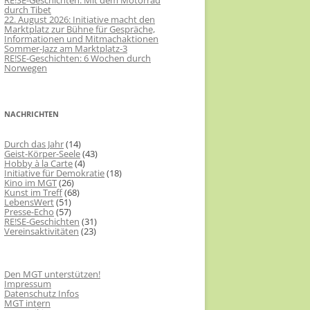
RE!SE-Geschichten: Mit dem Motorrad
durch Tibet
22. August 2026: Initiative macht den
Marktplatz zur Bühne für Gespräche,
Informationen und Mitmachaktionen
Sommer-Jazz am Marktplatz-3
RE!SE-Geschichten: 6 Wochen durch
Norwegen
NACHRICHTEN
Durch das Jahr
(14)
Geist-Körper-Seele
(43)
Hobby à la Carte
(4)
Initiative für Demokratie
(18)
Kino im MGT
(26)
Kunst im Treff
(68)
LebensWert
(51)
Presse-Echo
(57)
RE!SE-Geschichten
(31)
Vereinsaktivitäten
(23)
Den MGT unterstützen!
Impressum
Datenschutz Infos
MGT intern