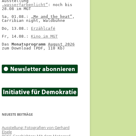
Ausstellung 
„wasserfarbenlicht“
: noch bis 
28.08 im MGT
Sa, 01.08.: 
„Me and the heat“
, 
Carribian night, Waldbühne
Do, 13.08.: 
Erzählcafé
Fr, 14.08.: 
Kino im MGT
Das 
Monatsprogramm 
August 2026
zum Download (PDF, 110 Kb)
NEUESTE BEITRÄGE
Ausstellung: Fotografien von Gerhard
Eisele