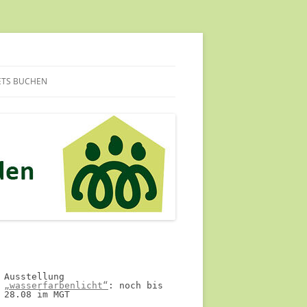
ETS BUCHEN
Ausstellung 
„wasserfarbenlicht“
: noch bis 
28.08 im MGT