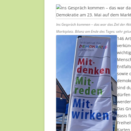
Ins Gespräch kommen – das war das Ziel der Akt
Marktplatz. Bilanz am Ende des Tages: sehr gelu
146 Ar
verkün
wichti
Mensche
Entfal
sowie 
demokra
sind du
dürfen
werden
Das Gr
Basis f
Freihe
Karten