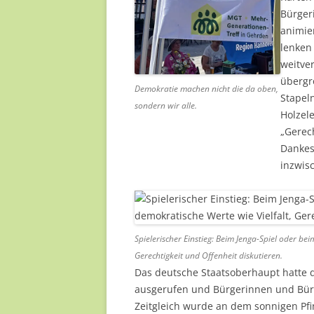
Bürger
animier
lenken
weitver
übergr
Demokratie machen nicht die da oben,
Stapel
sondern wir alle.
Holzele
„Gerec
Dankes
inzwis
Spielerischer Einstieg: Beim Jenga-Spiel oder bei
Gerechtigkeit und Offenheit diskutieren.
Das deutsche Staatsoberhaupt hatte 
ausgerufen und Bürgerinnen und Bürge
Zeitgleich wurde an dem sonnigen Pfi