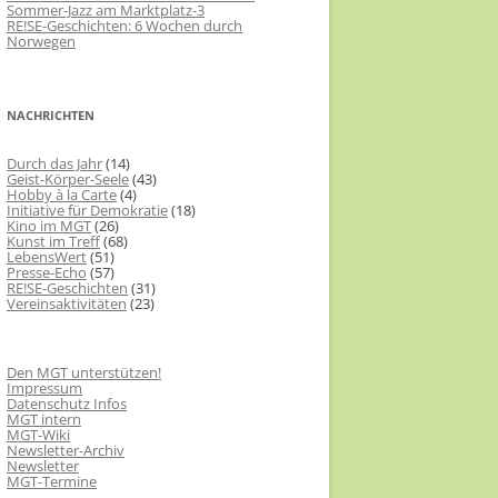
Sommer-Jazz am Marktplatz-3
RE!SE-Geschichten: 6 Wochen durch
Norwegen
NACHRICHTEN
Durch das Jahr
(14)
Geist-Körper-Seele
(43)
Hobby à la Carte
(4)
Initiative für Demokratie
(18)
Kino im MGT
(26)
Kunst im Treff
(68)
LebensWert
(51)
Presse-Echo
(57)
RE!SE-Geschichten
(31)
Vereinsaktivitäten
(23)
Den MGT unterstützen!
Impressum
Datenschutz Infos
MGT intern
MGT-Wiki
Newsletter-Archiv
Newsletter
MGT-Termine