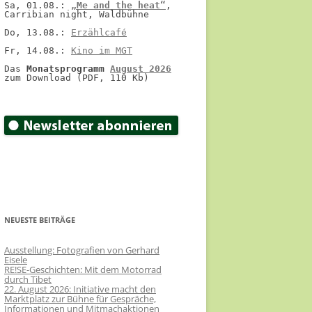
Sa, 01.08.: 
„Me and the heat“
, 
Carribian night, Waldbühne
Do, 13.08.: 
Erzählcafé
Fr, 14.08.: 
Kino im MGT
Das 
Monatsprogramm 
August 2026
zum Download (PDF, 110 Kb)
NEUESTE BEITRÄGE
Ausstellung: Fotografien von Gerhard
Eisele
RE!SE-Geschichten: Mit dem Motorrad
durch Tibet
22. August 2026: Initiative macht den
Marktplatz zur Bühne für Gespräche,
Informationen und Mitmachaktionen