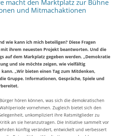
ive macht den Marktplatz zur Bühne
G UND UNBEZAHLBAR –
tionen und Mitmachaktionen
ICHE IM MGT
NÄHTREFF
OFFENER TREFF
ONKO-TREFF
nd wie kann ich mich beteiligen? Diese Fragen
e mit ihrem neuesten Projekt beantworten. Und die
REPARATUR-CAFÉ
ags auf dem Markplatz gegeben werden. „Demokratie
SELBSTHILFEGRUPPE-DEMENZ
ung und sie möchte zeigen, wie vielfältig
kann. „Wir bieten einen Tag zum Mitdenken,
SPIELE-TREFF
die Gruppe. Informationen, Gespräche, Spiele und
bereitet.
VERMIETUNG DER RÄUME
 Bürger hören können, was sich die demokratischen
 Wahlperiode vornehmen. Zugleich bietet sich den
legenheit, unkompliziert ihre Ratsmitglieder zu
itik an sie heranzutragen. Die Initiative sammelt vor
ehrden künftig verändert, entwickelt und verbessert