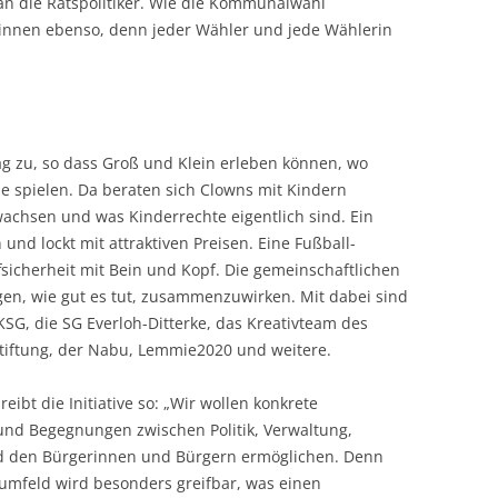
 an die Ratspolitiker. Wie die Kommunalwahl
terinnen ebenso, denn jeder Wähler und jede Wählerin
ag zu, so dass Groß und Klein erleben können, wo
le spielen. Da beraten sich Clowns mit Kindern
achsen und was Kinderrechte eigentlich sind. Ein
 und lockt mit attraktiven Preisen. Eine Fußball-
fsicherheit mit Bein und Kopf. Die gemeinschaftlichen
gen, wie gut es tut, zusammenzuwirken. Mit dabei sind
KSG, die SG Everloh-Ditterke, das Kreativteam des
tiftung, der Nabu, Lemmie2020 und weitere.
ibt die Initiative so: „Wir wollen konkrete
und Begegnungen zwischen Politik, Verwaltung,
nd den Bürgerinnen und Bürgern ermöglichen. Denn
sumfeld wird besonders greifbar, was einen