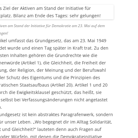
iven am Stand der Initiative für Demokratie am 23. Mai auf dem
ngen!
tikel umfasst das Grundgesetz, das am 23. Mai 1949
det wurde und einen Tag später in Kraft trat. Zu den
gsten Inhalten gehören die Grundrechte wie die
nwürde (Artikel 1), die Gleichheit, die Freiheit der
tung, der Religion, der Meinung und der Berufswahl
der Schutz des Eigentums und die Prinzipien des
tischen Staatsaufbaus (Artikel 20). Artikel 1 und 20
rch die Ewigkeitsklausel geschützt, das heißt, sie
 selbst bei Verfassungsänderungen nicht angetastet
.
undgesetz ist kein abstraktes Paragrafenwerk, sondern
ür unser Leben. „Wo begegnet dir im Alltag Solidarität,
it und Gleichheit?“ lauteten denn auch Fragen auf
 oder Würfeln, mit denen die Demokratieinitiative