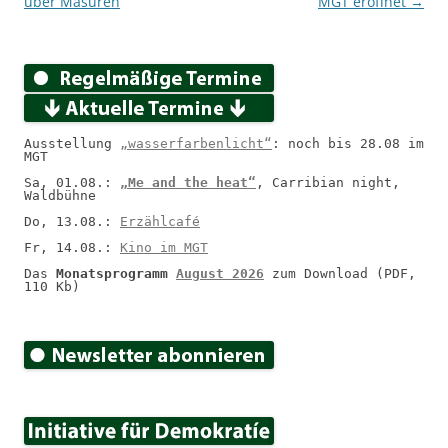
über Masuren
MGT eröffnet
→
Ausstellung 
„wasserfarbenlicht“
: noch bis 28.08 im 
MGT
Sa, 01.08.: 
„Me and the heat“
, Carribian night, 
Waldbühne
Do, 13.08.: 
Erzählcafé
Fr, 14.08.: 
Kino im MGT
Das 
Monatsprogramm 
August 2026
 zum Download (PDF, 
110 Kb)