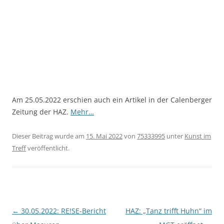
Am 25.05.2022 erschien auch ein Artikel in der Calenberger
Zeitung der HAZ.
Mehr…
Dieser Beitrag wurde am
15. Mai 2022
von
75333995
unter
Kunst im
Treff
veröffentlicht.
Beitragsnavigation
←
30.05.2022: RE!SE-Bericht
HAZ: „Tanz trifft Huhn“ im