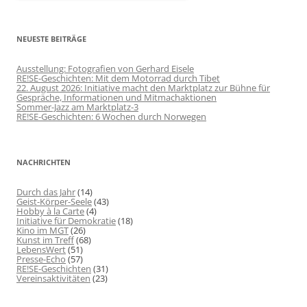
NEUESTE BEITRÄGE
Ausstellung: Fotografien von Gerhard Eisele
RE!SE-Geschichten: Mit dem Motorrad durch Tibet
22. August 2026: Initiative macht den Marktplatz zur Bühne für
Gespräche, Informationen und Mitmachaktionen
Sommer-Jazz am Marktplatz-3
RE!SE-Geschichten: 6 Wochen durch Norwegen
NACHRICHTEN
Durch das Jahr
(14)
Geist-Körper-Seele
(43)
Hobby à la Carte
(4)
Initiative für Demokratie
(18)
Kino im MGT
(26)
Kunst im Treff
(68)
LebensWert
(51)
Presse-Echo
(57)
RE!SE-Geschichten
(31)
Vereinsaktivitäten
(23)