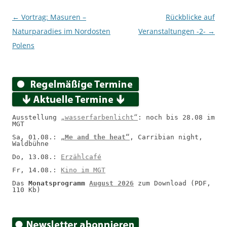
Beitragsnavigation
←
Vortrag: Masuren –
Rückblicke auf
Naturparadies im Nordosten
Veranstaltungen -2-
→
Polens
Ausstellung 
„wasserfarbenlicht“
: noch bis 28.08 im 
MGT
Sa, 01.08.: 
„Me and the heat“
, Carribian night, 
Waldbühne
Do, 13.08.: 
Erzählcafé
Fr, 14.08.: 
Kino im MGT
Das 
Monatsprogramm 
August 2026
 zum Download (PDF, 
110 Kb)