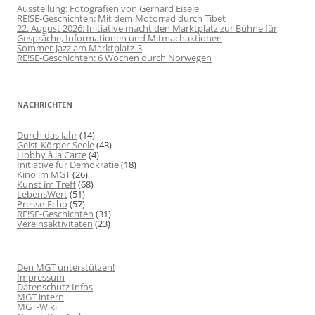
Ausstellung: Fotografien von Gerhard Eisele
RE!SE-Geschichten: Mit dem Motorrad durch Tibet
22. August 2026: Initiative macht den Marktplatz zur Bühne für
Gespräche, Informationen und Mitmachaktionen
Sommer-Jazz am Marktplatz-3
RE!SE-Geschichten: 6 Wochen durch Norwegen
NACHRICHTEN
Durch das Jahr
(14)
Geist-Körper-Seele
(43)
Hobby à la Carte
(4)
Initiative für Demokratie
(18)
Kino im MGT
(26)
Kunst im Treff
(68)
LebensWert
(51)
Presse-Echo
(57)
RE!SE-Geschichten
(31)
Vereinsaktivitäten
(23)
Den MGT unterstützen!
Impressum
Datenschutz Infos
MGT intern
MGT-Wiki