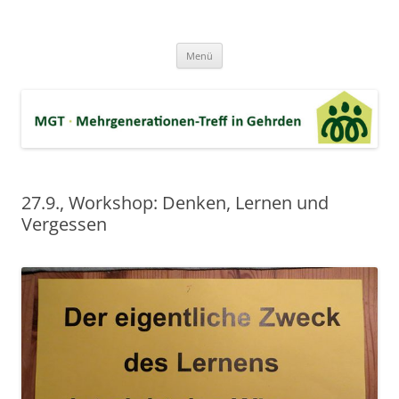
Zum
Inhalt
MGT-Gehrden
springen
Mehrgenerationen-Haus e.V. in Gehrden bei Hannover
Menü
27.9., Workshop: Denken, Lernen und
Vergessen