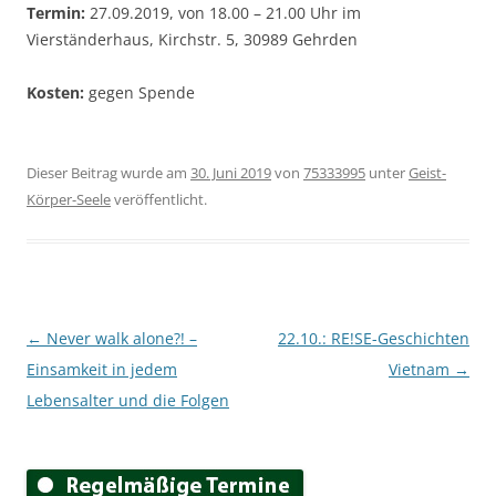
Termin:
27.09.2019, von 18.00 – 21.00 Uhr im
Vierständerhaus, Kirchstr. 5, 30989 Gehrden
Kosten:
gegen Spende
Dieser Beitrag wurde am
30. Juni 2019
von
75333995
unter
Geist-
Körper-Seele
veröffentlicht.
Beitragsnavigation
←
Never walk alone?! –
22.10.: RE!SE-Geschichten
Einsamkeit in jedem
Vietnam
→
Lebensalter und die Folgen