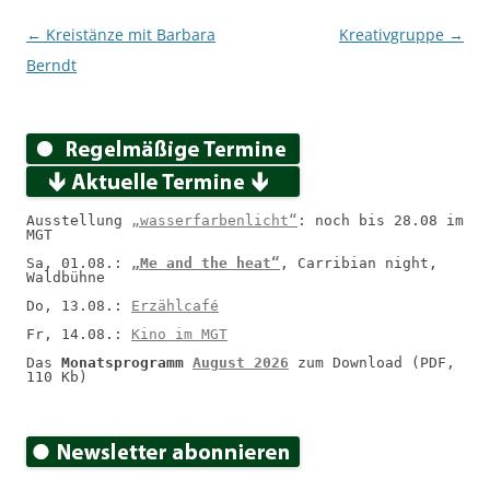
Beitragsnavigation
←
Kreistänze mit Barbara
Kreativgruppe
→
Berndt
Ausstellung 
„wasserfarbenlicht“
: noch bis 28.08 im 
MGT
Sa, 01.08.: 
„Me and the heat“
, Carribian night, 
Waldbühne
Do, 13.08.: 
Erzählcafé
Fr, 14.08.: 
Kino im MGT
Das 
Monatsprogramm 
August 2026
 zum Download (PDF, 
110 Kb)