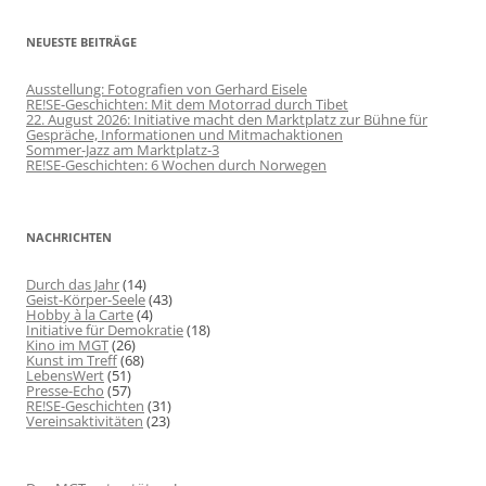
NEUESTE BEITRÄGE
Ausstellung: Fotografien von Gerhard Eisele
RE!SE-Geschichten: Mit dem Motorrad durch Tibet
22. August 2026: Initiative macht den Marktplatz zur Bühne für
Gespräche, Informationen und Mitmachaktionen
Sommer-Jazz am Marktplatz-3
RE!SE-Geschichten: 6 Wochen durch Norwegen
NACHRICHTEN
Durch das Jahr
(14)
Geist-Körper-Seele
(43)
Hobby à la Carte
(4)
Initiative für Demokratie
(18)
Kino im MGT
(26)
Kunst im Treff
(68)
LebensWert
(51)
Presse-Echo
(57)
RE!SE-Geschichten
(31)
Vereinsaktivitäten
(23)