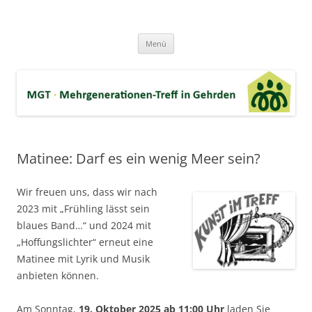
Zum
Inhalt
MGT-Gehrden
springen
Mehrgenerationen-Haus e.V. in Gehrden bei Hannover
Menü
Matinee: Darf es ein wenig Meer sein?
Wir freuen uns, dass wir nach
2023 mit „Frühling lässt sein
blaues Band…“ und 2024 mit
„Hoffungslichter“ erneut eine
Matinee mit Lyrik und Musik
anbieten können.
Am Sonntag,
19. Oktober 2025 ab 11:00 Uhr
laden Sie