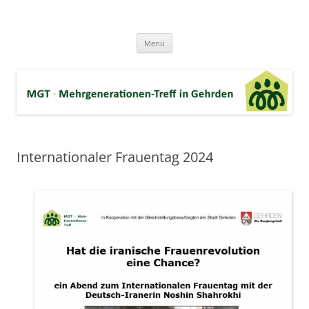
Zum
Inhalt
MGT-Gehrden
springen
Mehrgenerationen-Haus e.V. in Gehrden bei Hannover
Menü
Internationaler Frauentag 2024