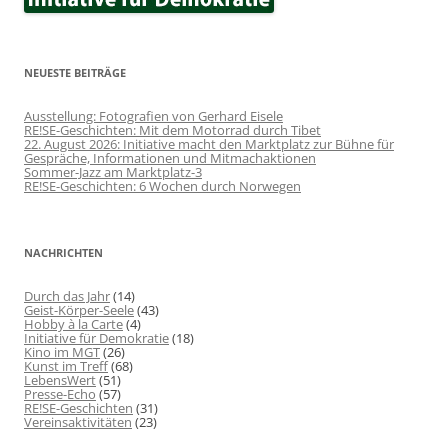
NEUESTE BEITRÄGE
Ausstellung: Fotografien von Gerhard Eisele
RE!SE-Geschichten: Mit dem Motorrad durch Tibet
22. August 2026: Initiative macht den Marktplatz zur Bühne für
Gespräche, Informationen und Mitmachaktionen
Sommer-Jazz am Marktplatz-3
RE!SE-Geschichten: 6 Wochen durch Norwegen
NACHRICHTEN
Durch das Jahr
(14)
Geist-Körper-Seele
(43)
Hobby à la Carte
(4)
Initiative für Demokratie
(18)
Kino im MGT
(26)
Kunst im Treff
(68)
LebensWert
(51)
Presse-Echo
(57)
RE!SE-Geschichten
(31)
Vereinsaktivitäten
(23)