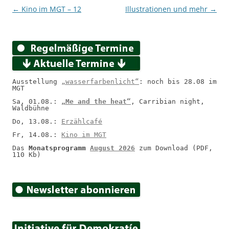
Beitragsnavigation
←
Kino im MGT – 12
Illustrationen und mehr
→
Ausstellung 
„wasserfarbenlicht“
: noch bis 28.08 im 
MGT
Sa, 01.08.: 
„Me and the heat“
, Carribian night, 
Waldbühne
Do, 13.08.: 
Erzählcafé
Fr, 14.08.: 
Kino im MGT
Das 
Monatsprogramm 
August 2026
 zum Download (PDF, 
110 Kb)