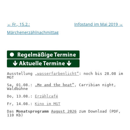
Beitragsnavigation
←
Fr., 15.2.:
Infostand im Mai 2019
→
Märchenerzählnachmittag
Ausstellung 
„wasserfarbenlicht“
: noch bis 28.08 im 
MGT
Sa, 01.08.: 
„Me and the heat“
, Carribian night, 
Waldbühne
Do, 13.08.: 
Erzählcafé
Fr, 14.08.: 
Kino im MGT
Das 
Monatsprogramm 
August 2026
 zum Download (PDF, 
110 Kb)