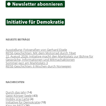
NEUESTE BEITRÄGE
Ausstellung: Fotografien von Gerhard Eisele
RE!SE-Geschichten: Mit dem Motorrad durch Tibet
22. August 2026: Initiative macht den Marktplatz zur Bühne für
Gespräche, Informationen und Mitmachaktionen
Sommer-Jazz am Marktplatz-3
RE!SE-Geschichten: 6 Wochen durch Norwegen
NACHRICHTEN
Durch das Jahr
(14)
Geist-Körper-Seele
(43)
Hobby à la Carte
(4)
Initiative für Demokratie
(18)
Kino im MGT
(26)