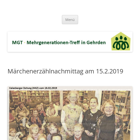
Zum
Inhalt
MGT-Gehrden
springen
Mehrgenerationen-Haus e.V. in Gehrden bei Hannover
Menü
Märchenerzählnachmittag am 15.2.2019