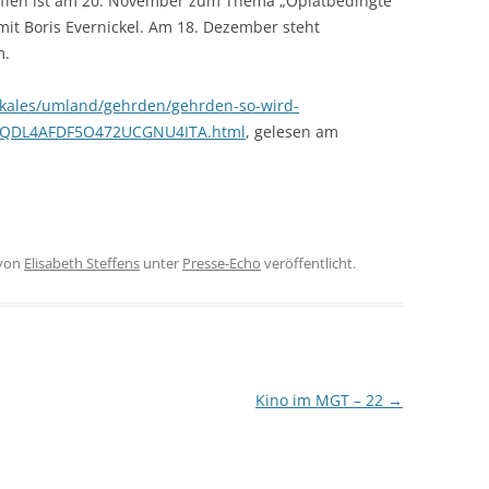
reffen ist am 20. November zum Thema „Opiatbedingte
mit Boris Evernickel. Am 18. Dezember steht
m.
okales/umland/gehrden/gehrden-so-wird-
JPJQDL4AFDF5O472UCGNU4ITA.html
, gelesen am
von
Elisabeth Steffens
unter
Presse-Echo
veröffentlicht.
Kino im MGT – 22
→