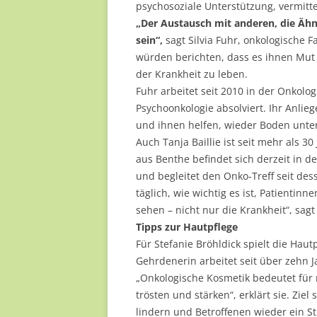
psychosoziale Unterstützung, vermitte
„Der Austausch mit anderen, die Äh
sein“,
sagt Silvia Fuhr, onkologische 
würden berichten, dass es ihnen Mut
der Krankheit zu leben.
Fuhr arbeitet seit 2010 in der Onkolo
Psychoonkologie absolviert. Ihr Anli
und ihnen helfen, wieder Boden unte
Auch Tanja Baillie ist seit mehr als 3
aus Benthe befindet sich derzeit in d
und begleitet den Onko-Treff seit des
täglich, wie wichtig es ist, Patientin
sehen – nicht nur die Krankheit“, sagt 
Tipps zur Hautpflege
Für Stefanie Bröhldick spielt die Haut
Gehrdenerin arbeitet seit über zehn Ja
„Onkologische Kosmetik bedeutet für 
trösten und stärken“, erklärt sie. Zie
lindern und Betroffenen wieder ein S