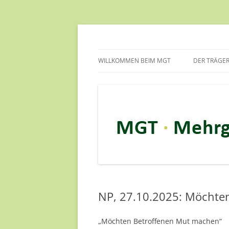
Zum
Inhalt
springen
Mehrgenerationen-Haus e.V. in Gehrden b
MGT-Gehrden
WILLKOMMEN BEIM MGT
DER TRÄGER
DAS KONZE
ZIELE DES 
SELBSTVER
TRANSPAR
VERNETZU
INFORMAT
DIE RÄUML
NP, 27.10.2025: Möchte
STELLENAN
„Möchten Betroffenen Mut machen“