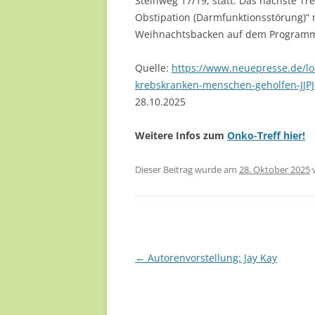
Steinweg 17/19, statt. Das nächste T
Obstipation (Darmfunktionsstörung)“ 
Weihnachtsbacken auf dem Program
Quelle:
https://www.neuepresse.de/l
krebskranken-menschen-geholfen-J
28.10.2025
Weitere Infos zum
Onko-Treff hier!
Dieser Beitrag wurde am
28. Oktober 2025
Beitragsnavigation
←
Autorenvorstellung: Jay Kay