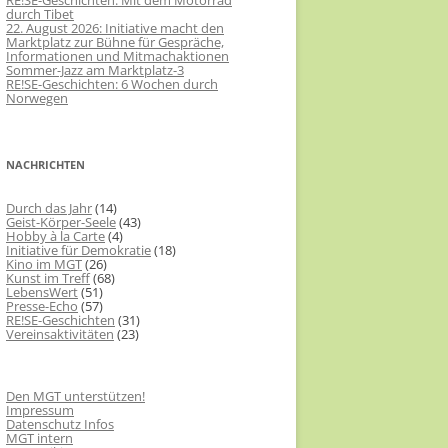
RE!SE-Geschichten: Mit dem Motorrad
durch Tibet
22. August 2026: Initiative macht den
Marktplatz zur Bühne für Gespräche,
Informationen und Mitmachaktionen
Sommer-Jazz am Marktplatz-3
RE!SE-Geschichten: 6 Wochen durch
Norwegen
NACHRICHTEN
Durch das Jahr
(14)
Geist-Körper-Seele
(43)
Hobby à la Carte
(4)
Initiative für Demokratie
(18)
Kino im MGT
(26)
Kunst im Treff
(68)
LebensWert
(51)
Presse-Echo
(57)
RE!SE-Geschichten
(31)
Vereinsaktivitäten
(23)
Den MGT unterstützen!
Impressum
Datenschutz Infos
MGT intern