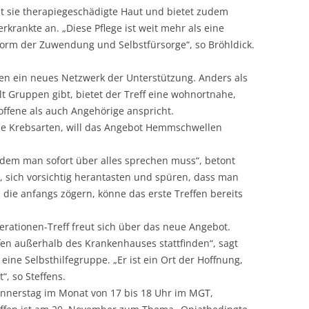
t sie therapiegeschädigte Haut und bietet zudem
krankte an. „Diese Pflege ist weit mehr als eine
 Form der Zuwendung und Selbstfürsorge“, so Bröhldick.
en ein neues Netzwerk der Unterstützung. Anders als
lt Gruppen gibt, bietet der Treff eine wohnortnahe,
roffene als auch Angehörige anspricht.
le Krebsarten, will das Angebot Hemmschwellen
n dem man sofort über alles sprechen muss“, betont
, sich vorsichtig herantasten und spüren, dass man
, die anfangs zögern, könne das erste Treffen bereits
rationen-Treff freut sich über das neue Angebot.
effen außerhalb des Krankenhauses stattfinden“, sagt
 eine Selbsthilfegruppe. „Er ist ein Ort der Hoffnung,
, so Steffens.
Donnerstag im Monat von 17 bis 18 Uhr im MGT,