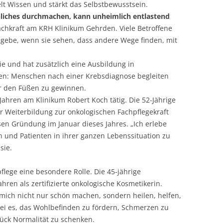
lt Wissen und stärkt das Selbstbewusstsein.
nliches durchmachen, kann unheimlich entlastend
Fachkraft am KRH Klinikum Gehrden. Viele Betroffene
 gebe, wenn sie sehen, dass andere Wege finden, mit
gie und hat zusätzlich eine Ausbildung in
egen: Menschen nach einer Krebsdiagnose begleiten
r den Füßen zu gewinnen.
0 Jahren am Klinikum Robert Koch tätig. Die 52-Jährige
er Weiterbildung zur onkologischen Fachpflegekraft
sen Gründung im Januar dieses Jahres. „Ich erlebe
nen und Patienten in ihrer ganzen Lebenssituation zu
sie.
pflege eine besondere Rolle. Die 45-jährige
hren als zertifizierte onkologische Kosmetikerin.
mich nicht nur schön machen, sondern heilen, helfen,
l sei es, das Wohlbefinden zu fördern, Schmerzen zu
tück Normalität zu schenken.