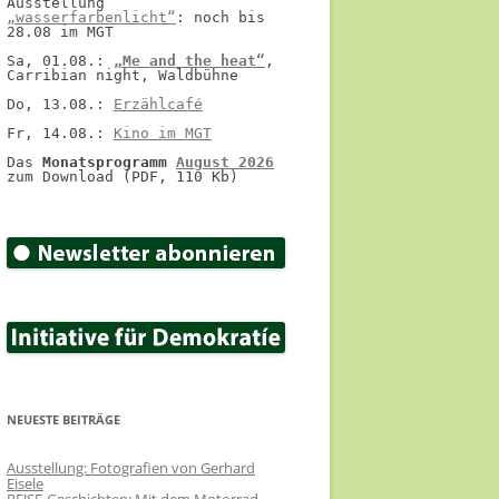
Ausstellung 
„wasserfarbenlicht“
: noch bis 
28.08 im MGT
Sa, 01.08.: 
„Me and the heat“
, 
Carribian night, Waldbühne
Do, 13.08.: 
Erzählcafé
Fr, 14.08.: 
Kino im MGT
Das 
Monatsprogramm 
August 2026
zum Download (PDF, 110 Kb)
NEUESTE BEITRÄGE
Ausstellung: Fotografien von Gerhard
Eisele