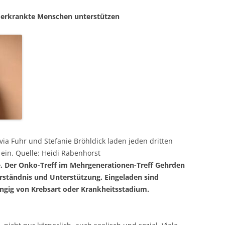
G UND UNBEZAHLBAR –
s erkrankte Menschen unterstützen
ICHE IM MGT
NÄHTREFF
OFFENER TREFF
ONKO-TREFF
REPARATUR-CAFÉ
SELBSTHILFEGRUPPE-DEMENZ
SPIELE-TREFF
ilvia Fuhr und Stefanie Bröhldick laden jeden dritten
VERMIETUNG DER RÄUME
ein. Quelle: Heidi Rabenhorst
pe. Der Onko-Treff im Mehrgenerationen-Treff Gehrden
rständnis und Unterstützung. Eingeladen sind
ngig von Krebsart oder Krankheitsstadium.