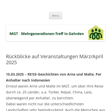
Zum
Inhalt
MGT-Gehrden
springen
Mehrgenerationen-Haus e.V. in Gehrden bei Hannover
Menü
Rückblicke auf Veranstaltungen März/April
2025
15.03.2025 – RE!SE-Geschichten von Arne und Malte, Per
Anhalter nach Indonesien
Erneut waren Arne und Malte im MGT, um über ihre Reise
durch ca. 25 Länder, u.a. Türkei, Nepal, China, Laos,
überwiegend per Anhalter, zu berichten.
Dabei waren nicht nur die unterschiedlichsten
Landschaften sehr beeindruckend. Auch die Menschen aus