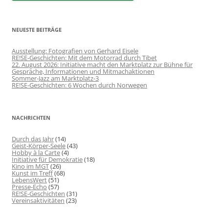
NEUESTE BEITRÄGE
Ausstellung: Fotografien von Gerhard Eisele
RE!SE-Geschichten: Mit dem Motorrad durch Tibet
22. August 2026: Initiative macht den Marktplatz zur Bühne für
Gespräche, Informationen und Mitmachaktionen
Sommer-Jazz am Marktplatz-3
RE!SE-Geschichten: 6 Wochen durch Norwegen
NACHRICHTEN
Durch das Jahr
(14)
Geist-Körper-Seele
(43)
Hobby à la Carte
(4)
Initiative für Demokratie
(18)
Kino im MGT
(26)
Kunst im Treff
(68)
LebensWert
(51)
Presse-Echo
(57)
RE!SE-Geschichten
(31)
Vereinsaktivitäten
(23)