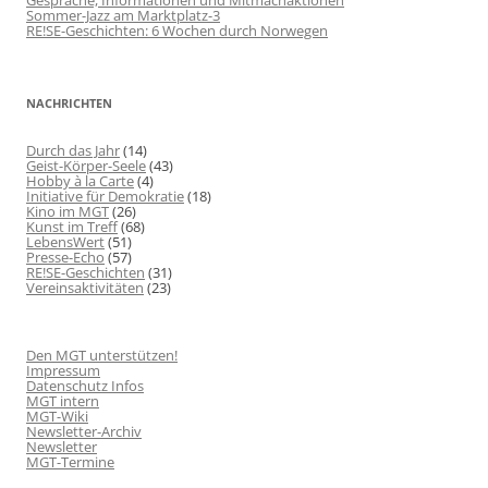
Gespräche, Informationen und Mitmachaktionen
Sommer-Jazz am Marktplatz-3
RE!SE-Geschichten: 6 Wochen durch Norwegen
NACHRICHTEN
Durch das Jahr
(14)
Geist-Körper-Seele
(43)
Hobby à la Carte
(4)
Initiative für Demokratie
(18)
Kino im MGT
(26)
Kunst im Treff
(68)
LebensWert
(51)
Presse-Echo
(57)
RE!SE-Geschichten
(31)
Vereinsaktivitäten
(23)
Den MGT unterstützen!
Impressum
Datenschutz Infos
MGT intern
MGT-Wiki
Newsletter-Archiv
Newsletter
MGT-Termine