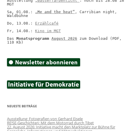
Ausstellung 
„wasserfarbenlicht“
: noch bis 28.08 im 
MGT
Sa, 01.08.: 
„Me and the heat“
, Carribian night, 
Waldbühne
Do, 13.08.: 
Erzählcafé
Fr, 14.08.: 
Kino im MGT
Das 
Monatsprogramm 
August 2026
 zum Download (PDF, 
110 Kb)
NEUESTE BEITRÄGE
Ausstellung: Fotografien von Gerhard Eisele
RE!SE-Geschichten: Mit dem Motorrad durch Tibet
22. August 2026: Initiative macht den Marktplatz zur Bühne für