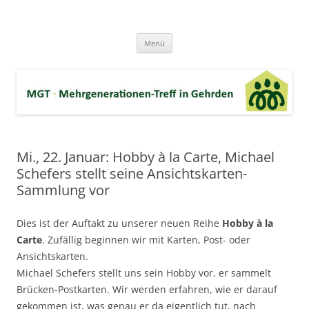
Zum
Inhalt
MGT-Gehrden
springen
Mehrgenerationen-Haus e.V. in Gehrden bei Hannover
Menü
Mi., 22. Januar: Hobby à la Carte, Michael
Schefers stellt seine Ansichtskarten-
Sammlung vor
Dies ist der Auftakt zu unserer neuen Reihe
Hobby à la
Carte
. Zufällig beginnen wir mit Karten, Post- oder
Ansichtskarten.
Michael Schefers stellt uns sein Hobby vor, er sammelt
Brücken-Postkarten. Wir werden erfahren, wie er darauf
gekommen ist, was genau er da eigentlich tut, nach