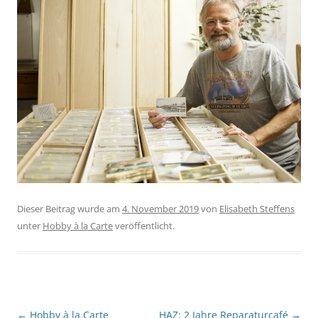
Dieser Beitrag wurde am
4. November 2019
von
Elisabeth Steffens
unter
Hobby à la Carte
veröffentlicht.
Beitragsnavigation
←
Hobby à la Carte
HAZ: 2 Jahre Reparaturcafé
→