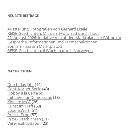
NEUESTE BEITRÄGE
Ausstellung: Fotografien von Gerhard Eisele
RE!SE-Geschichten: Mit dem Motorrad durch Tibet
22. August 2026: Initiative macht den Marktplatz zur Bühne für
Gespräche, Informationen und Mitmachaktionen
Sommer-Jazz am Marktplatz-3
RE!SE-Geschichten: 6 Wochen durch Norwegen
NACHRICHTEN
Durch das Jahr
(14)
Geist-Körper-Seele
(43)
Hobby à la Carte
(4)
Initiative für Demokratie
(18)
Kino im MGT
(26)
Kunst im Treff
(68)
LebensWert
(51)
Presse-Echo
(57)
RE!SE-Geschichten
(31)
Vereinsaktivitäten
(23)