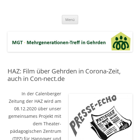
Zum
Inhalt
MGT-Gehrden
springen
Mehrgenerationen-Haus e.V. in Gehrden bei Hannover
Menü
HAZ: Film über Gehrden in Corona-Zeit,
auch in Con-nect.de
In der Calenberger
Zeitung der HAZ wird am
08.12.2020 über unser
gemeinsames Projekt mit
dem Theater-
pädagogischen Zentrum
(TPZ) für Hannover und