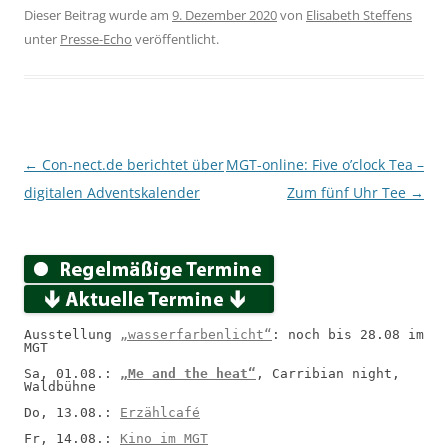
Dieser Beitrag wurde am
9. Dezember 2020
von
Elisabeth Steffens
unter
Presse-Echo
veröffentlicht.
Beitragsnavigation
←
Con-nect.de berichtet über
MGT-online: Five o’clock Tea –
digitalen Adventskalender
Zum fünf Uhr Tee
→
Ausstellung 
„wasserfarbenlicht“
: noch bis 28.08 im 
MGT
Sa, 01.08.: 
„Me and the heat“
, Carribian night, 
Waldbühne
Do, 13.08.: 
Erzählcafé
Fr, 14.08.: 
Kino im MGT