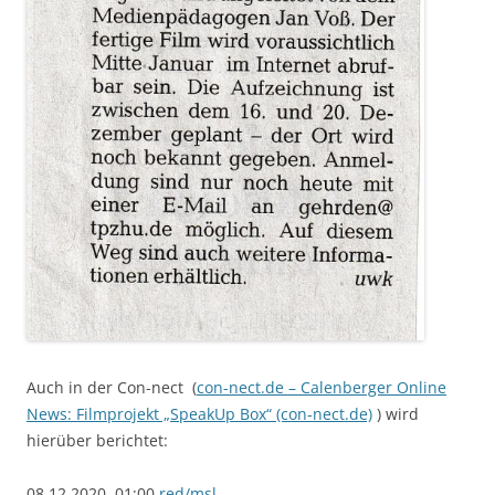
Auch in der Con-nect (
con-nect.de – Calenberger Online
News: Filmprojekt „SpeakUp Box“ (con-nect.de)
) wird
hierüber berichtet:
08.12.2020, 01:00
red/msl