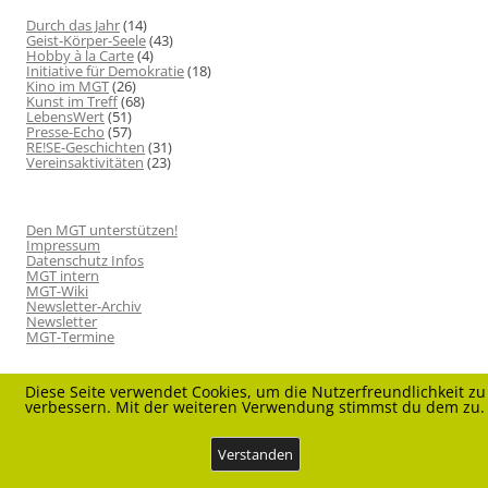
Durch das Jahr
(14)
Geist-Körper-Seele
(43)
Hobby à la Carte
(4)
Initiative für Demokratie
(18)
Kino im MGT
(26)
Kunst im Treff
(68)
LebensWert
(51)
Presse-Echo
(57)
RE!SE-Geschichten
(31)
Vereinsaktivitäten
(23)
Den MGT unterstützen!
Impressum
Datenschutz Infos
MGT intern
MGT-Wiki
Newsletter-Archiv
Newsletter
MGT-Termine
Diese Seite verwendet Cookies, um die Nutzerfreundlichkeit zu
verbessern. Mit der weiteren Verwendung stimmst du dem zu.
Verstanden
Datenschutz
Stolz präsentiert von WordPress