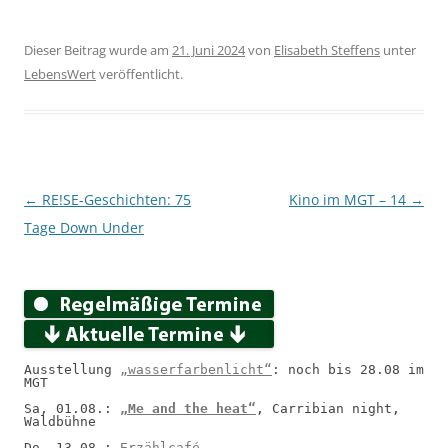
Dieser Beitrag wurde am
21. Juni 2024
von
Elisabeth Steffens
unter
LebensWert
veröffentlicht.
Beitragsnavigation
←
RE!SE-Geschichten: 75
Kino im MGT – 14
→
Tage Down Under
Ausstellung 
„wasserfarbenlicht“
: noch bis 28.08 im 
MGT
Sa, 01.08.: 
„Me and the heat“
, Carribian night, 
Waldbühne
Do, 13.08.: 
Erzählcafé