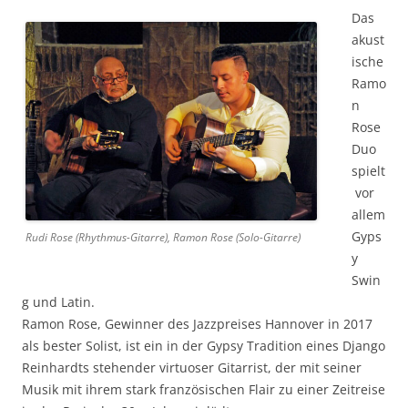
Das
akust
ische
Ramo
n
Rose
Duo
spielt
vor
allem
Gyps
Rudi Rose (Rhythmus-Gitarre), Ramon Rose (Solo-Gitarre)
y
Swin
g und Latin.
Ramon Rose, Gewinner des Jazzpreises Hannover in 2017
als bester Solist, ist ein in der Gypsy Tradition eines Django
Reinhardts stehender virtuoser Gitarrist, der mit seiner
Musik mit ihrem stark französischen Flair zu einer Zeitreise