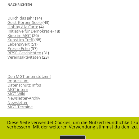
NACHRICHTEN
Durch das Jahr
(14)
Geist-Körper-Seele
(43)
Hobby à la Carte
(4)
Initiative für Demokratie
(18)
Kino im MGT
(26)
Kunst im Treff
(68)
LebensWert
(51)
Presse-Echo
(57)
RE!SE-Geschichten
(31)
Vereinsaktivitäten
(23)
Den MGT unterstützen!
Impressum
Datenschutz Infos
MGT intern
MGT-Wiki
Newsletter-Archiv
Newsletter
MGT-Termine
Diese Seite verwendet Cookies, um die Nutzerfreundlichkeit zu
verbessern. Mit der weiteren Verwendung stimmst du dem zu.