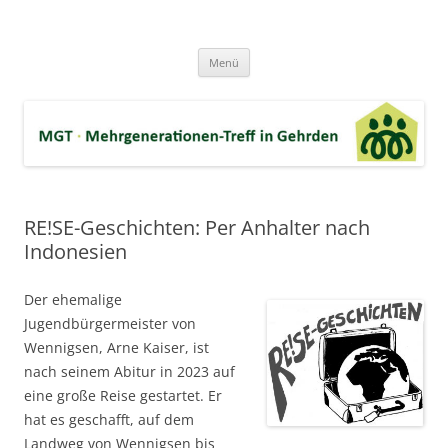
Zum
Inhalt
MGT-Gehrden
springen
Mehrgenerationen-Haus e.V. in Gehrden bei Hannover
Menü
RE!SE-Geschichten: Per Anhalter nach
Indonesien
Der ehemalige
Jugendbürgermeister von
Wennigsen, Arne Kaiser, ist
nach seinem Abitur in 2023 auf
eine große Reise gestartet. Er
hat es geschafft, auf dem
Landweg von Wennigsen bis