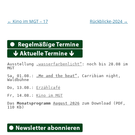
Beitragsnavigation
←
Kino im MGT – 17
Rückblicke-2024
→
Ausstellung 
„wasserfarbenlicht“
: noch bis 28.08 im 
MGT
Sa, 01.08.: 
„Me and the heat“
, Carribian night, 
Waldbühne
Do, 13.08.: 
Erzählcafé
Fr, 14.08.: 
Kino im MGT
Das 
Monatsprogramm 
August 2026
 zum Download (PDF, 
110 Kb)