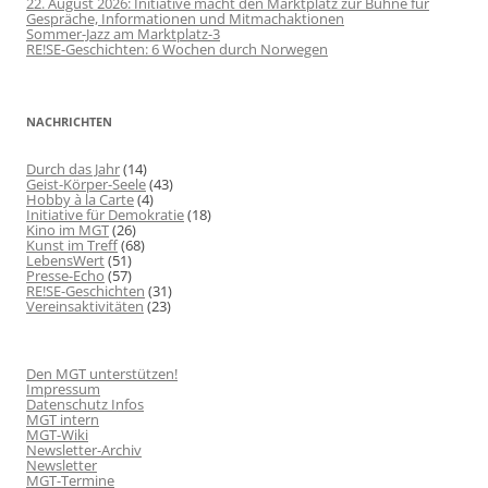
22. August 2026: Initiative macht den Marktplatz zur Bühne für
Gespräche, Informationen und Mitmachaktionen
Sommer-Jazz am Marktplatz-3
RE!SE-Geschichten: 6 Wochen durch Norwegen
NACHRICHTEN
Durch das Jahr
(14)
Geist-Körper-Seele
(43)
Hobby à la Carte
(4)
Initiative für Demokratie
(18)
Kino im MGT
(26)
Kunst im Treff
(68)
LebensWert
(51)
Presse-Echo
(57)
RE!SE-Geschichten
(31)
Vereinsaktivitäten
(23)
Den MGT unterstützen!
Impressum
Datenschutz Infos
MGT intern
MGT-Wiki
Newsletter-Archiv
Newsletter
MGT-Termine