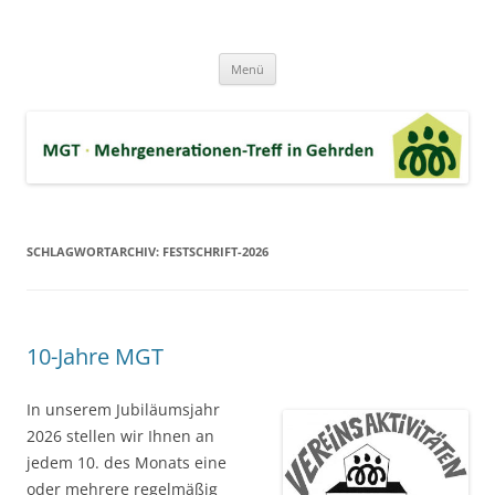
Zum
Inhalt
MGT-Gehrden
springen
Mehrgenerationen-Haus e.V. in Gehrden bei Hannover
Menü
SCHLAGWORTARCHIV:
FESTSCHRIFT-2026
10-Jahre MGT
In unserem Jubiläumsjahr
2026 stellen wir Ihnen an
jedem 10. des Monats eine
oder mehrere regelmäßig